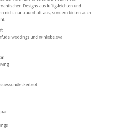
mantischen Designs aus luftig-leichten und
n nicht nur traumhaft aus, sondern bieten auch
hl.
ft
fudaliweddings und @inliebe.eva
tin
iving
rsuessundleckerbrot
t
spar
ings