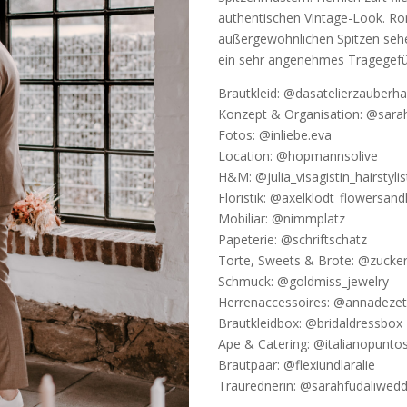
authentischen Vintage-Look. Ro
außergewöhnlichen Spitzen sehe
ein sehr angenehmes Tragegefü
Brautkleid: @dasatelierzauberha
Konzept & Organisation: @sarah
Fotos: @inliebe.eva
Location: @hopmannsolive
H&M: @julia_visagistin_hairstylis
Floristik: @axelklodt_flowersandl
Mobiliar: @nimmplatz
Papeterie: @schriftschatz
Torte, Sweets & Brote: @zucke
Schmuck: @goldmiss_jewelry
Herrenaccessoires: @annadeze
Brautkleidbox: @bridaldressbox
Ape & Catering: @italianopunto
Brautpaar: @flexiundlaralie
Traurednerin: @sarahfudaliwedd