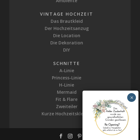
Ambiente
VINTAGE HOCHZEIT
Das Brautkleid
Der Hochzeitsanzug
Die Location
Die Dekoration
DIY
SCHNITTE
A-Linie
Princess-Linie
H-Linie
Mermaid
Fit & Flare
Zweiteiler
Kurze Hochzeitskleider