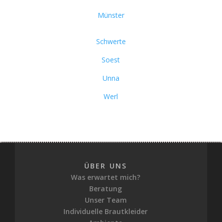
Münster
Schwerte
Soest
Unna
Werl
ÜBER UNS
Was erwartet mich?
Beratung
Unser Team
Individuelle Brautkleider