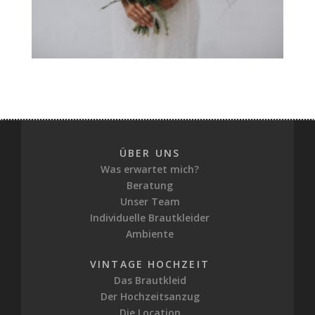
ÜBER UNS
Was erwartet mich?
Beratung
Unser Team
Individuelle Brautkleider
Ambiente
VINTAGE HOCHZEIT
Das Brautkleid
Der Hochzeitsanzug
Die Location