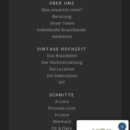
ÜBER UNS
Was erwartet mich?
Beratung
Unser Team
Individuelle Brautkleider
Ambiente
VINTAGE HOCHZEIT
Das Brautkleid
Der Hochzeitsanzug
Die Location
Die Dekoration
DIY
SCHNITTE
A-Linie
Princess-Linie
H-Linie
Mermaid
Fit & Flare