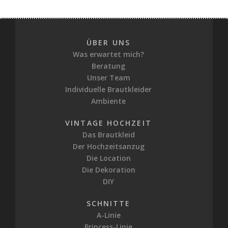
ÜBER UNS
Was erwartet mich?
Beratung
Unser Team
Individuelle Brautkleider
Ambiente
VINTAGE HOCHZEIT
Das Brautkleid
Der Hochzeitsanzug
Die Location
Die Dekoration
DIY
SCHNITTE
A-Linie
Princess-Linie