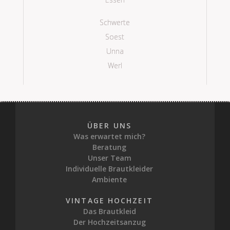
Schwerte
Soest
Unna
Werl
ÜBER UNS
Was erwartet mich?
Beratung
Unser Team
Individuelle Brautkleider
Ambiente
VINTAGE HOCHZEIT
Das Brautkleid
Der Hochzeitsanzug